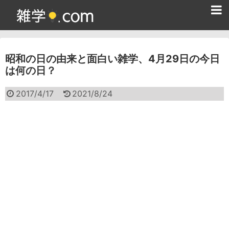
ホーム
昭和の日の由来と面白い雑学、4月29日の今日
雑学クイズ問題集
は何の日？
365日雑学カレンダー
2017/4/17
2021/8/24
面白い雑学
ためになる雑学
スポーツ雑学
食べ物雑学
動物雑学
歴史雑学