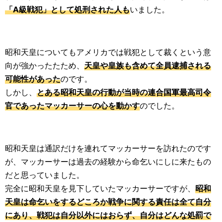
「A級戦犯」として処刑された人も
いました。
昭和天皇についてもアメリカでは戦犯として裁くという意
向が強かったたため、
天皇や皇族も含めて全員逮捕される
可能性があった
のです。
しかし、
とある昭和天皇の行動が当時の連合国軍最高司令
官であったマッカーサーの心を動かす
のでした。
昭和天皇は通訳だけを連れてマッカーサーを訪れたのです
が、マッカーサーは過去の経験から命乞いにしに来たもの
だと思っていました。
完全に昭和天皇を見下していたマッカーサーですが、
昭和
天皇は命乞いをするどころか戦争に関する責任は全て自分
にあり、戦犯は自分以外にはおらず、自分はどんな処罰で