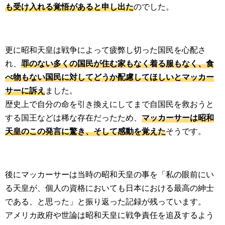
も受け入れる覚悟があると申し出た
のでした。
更に昭和天皇は戦争によって疲弊し切った国民を心配さ
れ、
罪のない多くの国民が住む家もなく着る服もなく、食
べ物もない国民に対してどうか配慮してほしいとマッカー
サーに訴え
ました。
歴史上で自分の命を引き換えにしてまで自国民を救おうと
する国王などは稀な存在だったため、
マッカーサーは昭和
天皇のこの発言に驚き、そして感動を覚えた
そうです。
後にマッカーサーは当時の昭和天皇の事を「私の眼前にい
る天皇が、個人の資格においても日本における最高の紳士
である、と思った」と振り返った記録が残っています。
アメリカ政府や世論は昭和天皇に戦争責任を追及するよう