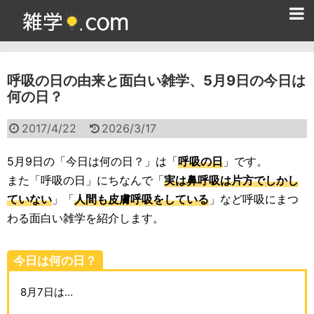
ホーム
呼吸の日の由来と面白い雑学、5月9日の今日は
雑学クイズ問題集
何の日？
365日雑学カレンダー
2017/4/22
2026/3/17
面白い雑学
5月9日の「今日は何の日？」は「
呼吸の日
」です。
ためになる雑学
また「呼吸の日」にちなんで「
実は鼻呼吸は片方でしかし
ていない
」「
人間も皮膚呼吸をしている
」など呼吸にまつ
スポーツ雑学
わる面白い雑学を紹介します。
食べ物雑学
今日は何の日？
動物雑学
8月7日は…
歴史雑学