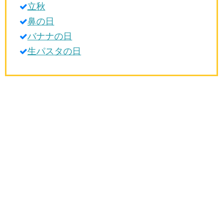
立秋
生活雑学
鼻の日
サイト情報
バナナの日
生パスタの日