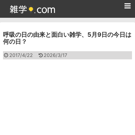
ホーム
呼吸の日の由来と面白い雑学、5月9日の今日は
雑学クイズ問題集
何の日？
365日雑学カレンダー
2017/4/22
2026/3/17
面白い雑学
ためになる雑学
スポーツ雑学
食べ物雑学
動物雑学
歴史雑学