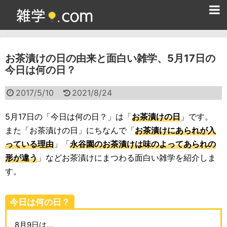
ホーム
お茶漬けの日の由来と面白い雑学、5月17日の
雑学クイズ問題集
今日は何の日？
365日雑学カレンダー
2017/5/10
2021/8/24
面白い雑学
5月17日の「今日は何の日？」は「
お茶漬けの日
」です。
ためになる雑学
また「お茶漬けの日」にちなんで「
お茶漬けにあられが入
っている理由
」「
永谷園のお茶漬けは味のよってあられの
スポーツ雑学
形が違う
」などお茶漬けにまつわる面白い雑学を紹介しま
食べ物雑学
す。
動物雑学
今日は何の日？
歴史雑学
8月9日は…