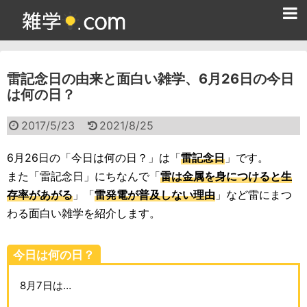
ホーム
雷記念日の由来と面白い雑学、6月26日の今日
雑学クイズ問題集
は何の日？
365日雑学カレンダー
2017/5/23
2021/8/25
面白い雑学
6月26日の「今日は何の日？」は「
雷記念日
」です。
ためになる雑学
また「雷記念日」にちなんで「
雷は金属を身につけると生
存率があがる
」「
雷発電が普及しない理由
」など雷にまつ
スポーツ雑学
わる面白い雑学を紹介します。
食べ物雑学
今日は何の日？
動物雑学
8月7日は…
歴史雑学