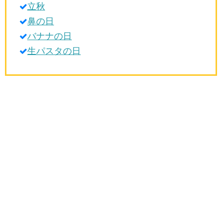
立秋
生活雑学
鼻の日
サイト情報
バナナの日
生パスタの日