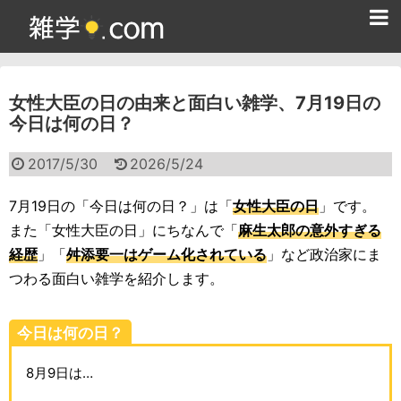
ホーム
女性大臣の日の由来と面白い雑学、7月19日の
雑学クイズ問題集
今日は何の日？
365日雑学カレンダー
2017/5/30
2026/5/24
面白い雑学
7月19日の「今日は何の日？」は「
女性大臣の日
」です。
ためになる雑学
また「女性大臣の日」にちなんで「
麻生太郎の意外すぎる
経歴
」「
舛添要一はゲーム化されている
」など政治家にま
スポーツ雑学
つわる面白い雑学を紹介します。
食べ物雑学
今日は何の日？
動物雑学
8月9日は…
歴史雑学