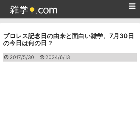
ホーム
プロレス記念日の由来と面白い雑学、7月30日
雑学クイズ問題集
の今日は何の日？
365日雑学カレンダー
2017/5/30
2024/6/13
面白い雑学
ためになる雑学
スポーツ雑学
食べ物雑学
動物雑学
歴史雑学