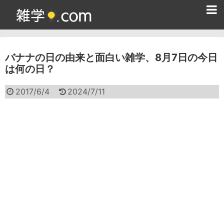
ホーム
バナナの日の由来と面白い雑学、8月7日の今日
雑学クイズ問題集
は何の日？
365日雑学カレンダー
2017/6/4
2024/7/11
面白い雑学
ためになる雑学
スポーツ雑学
食べ物雑学
動物雑学
歴史雑学