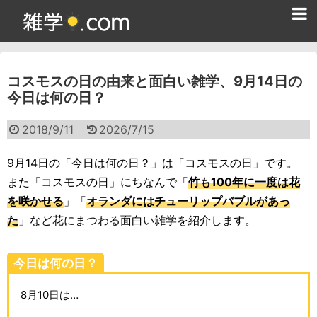
ホーム
コスモスの日の由来と面白い雑学、9月14日の
雑学クイズ問題集
今日は何の日？
365日雑学カレンダー
2018/9/11
2026/7/15
面白い雑学
9月14日の「今日は何の日？」は「コスモスの日」です。
ためになる雑学
また「コスモスの日」にちなんで「
竹も100年に一度は花
を咲かせる
」「
オランダにはチューリップバブルがあっ
スポーツ雑学
た
」など花にまつわる面白い雑学を紹介します。
食べ物雑学
今日は何の日？
動物雑学
8月10日は…
歴史雑学