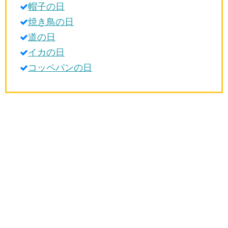
帽子の日
生活雑学
焼き鳥の日
サイト情報
道の日
イカの日
コッペパンの日