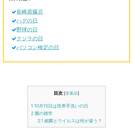
生活雑学
長崎原爆忌
サイト情報
ハグの日
野球の日
クジラの日
パソコン検定の日
目次
[
非表示
]
1
10月15日は世界手洗いの日
2
菌の雑学
2.1
細菌とウイルスは何が違う？