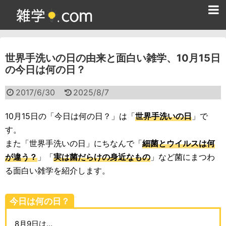
ホーム
世界手洗いの日の由来と面白い雑学、10月15日
雑学クイズ問題集
の今日は何の日？
365日雑学カレンダー
2017/6/30
2025/8/7
面白い雑学
10月15日の「今日は何の日？」は「
世界手洗いの日
」で
ためになる雑学
す。
また「世界手洗いの日」にちなんで「
細菌とウイルスは何
スポーツ雑学
が違う？
」「
実は菌だらけの身近なもの
」など菌にまつわ
食べ物雑学
る面白い雑学を紹介します。
動物雑学
今日は何の日？
歴史雑学
8月9日は…