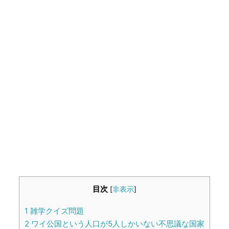
生活雑学
サイト情報
目次
[
非表示
]
1
雑学クイズ問題
2
ワイ公国という人口が5人しかいない不思議な国家