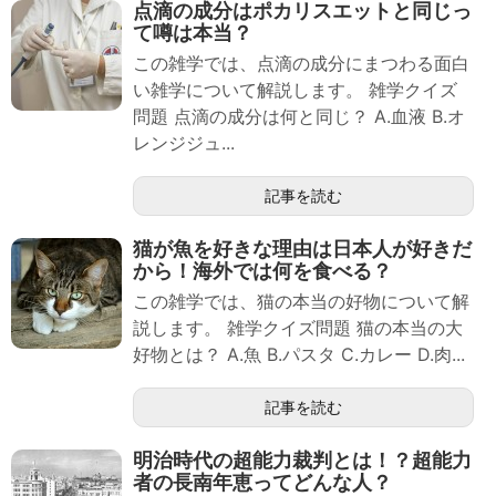
点滴の成分はポカリスエットと同じっ
て噂は本当？
この雑学では、点滴の成分にまつわる面白
い雑学について解説します。 雑学クイズ
問題 点滴の成分は何と同じ？ A.血液 B.オ
レンジジュ...
記事を読む
猫が魚を好きな理由は日本人が好きだ
から！海外では何を食べる？
この雑学では、猫の本当の好物について解
説します。 雑学クイズ問題 猫の本当の大
好物とは？ A.魚 B.パスタ C.カレー D.肉...
記事を読む
明治時代の超能力裁判とは！？超能力
者の長南年恵ってどんな人？