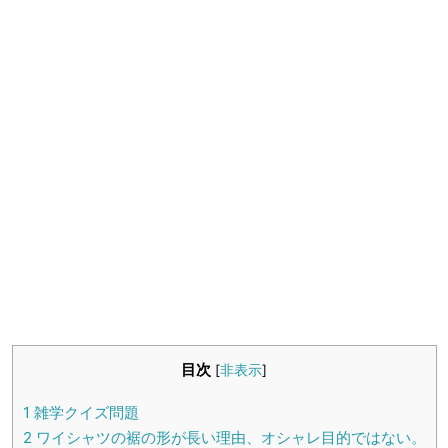
生活雑学
サイト情報
目次
[
非表示
]
1
雑学クイズ問題
2
ワイシャツの裾の形が長い理由、オシャレ目的ではない。