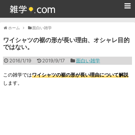
ホーム
ホーム
面白い雑学
雑学クイズ問題集
ワイシャツの裾の形が長い理由、オシャレ目的
ではない。
365日雑学カレンダー
2016/1/19
2019/9/17
面白い雑学
面白い雑学
ためになる雑学
この雑学では
ワイシャツの裾の形が長い理由について解説
します。
スポーツ雑学
食べ物雑学
動物雑学
歴史雑学