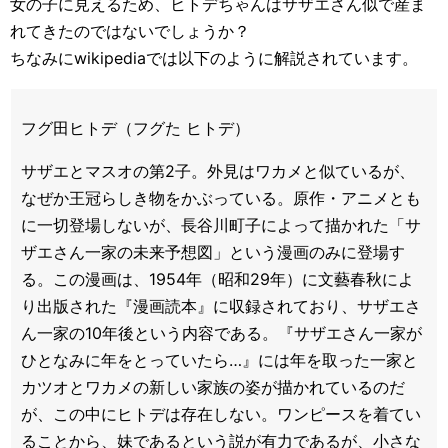
女の子に見えるため、ヒトデちゃんはサザエさん似で産ま
れてきたのではないでしょうか？
ちなみにwikipediaでは以下のように解説されています。
フグ田ヒトデ（フグた ヒトデ）
サザエとマスオの第2子。外見はワカメと似ているが、
なぜか王冠らしき物をかぶっている。原作・アニメとも
に一切登場しないが、長谷川町子によって描かれた「サ
ザエさん一家の未来予想図」という漫画のみに登場す
る。この漫画は、1954年（昭和29年）に文藝春秋によ
り出版された『漫画読本』に収録されており、サザエさ
ん一家の10年後という内容である。『サザエさん一家が
ひとなみに年をとっていたら…』には年を取った一家と
カツオとワカメの新しい家族の姿が描かれているのだ
が、この中にヒトデは存在しない。ワンピースを着てい
ることから、妹であるという説が有力であるが、小さな