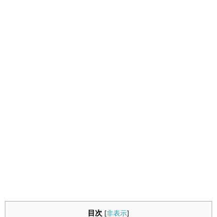
生活雑学
サイト情報
目次
[
非表示
]