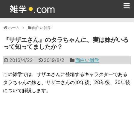
ホーム
ホーム
面白い雑学
雑学クイズ問題集
『サザエさん』のタラちゃんに、実は妹がいる
って知ってましたか？
365日雑学カレンダー
2016/4/22
2019/8/2
面白い雑学
面白い雑学
ためになる雑学
この雑学では、サザエさんに登場するキャラクターである
タラちゃんの妹と、サザエさんの10年後、20年後、30年後
スポーツ雑学
について解説します。
食べ物雑学
動物雑学
歴史雑学