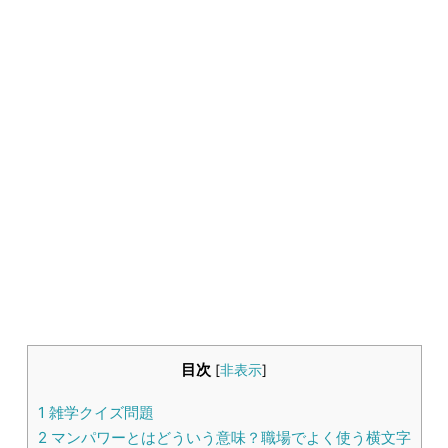
生活雑学
サイト情報
目次
[
非表示
]
1
雑学クイズ問題
2
マンパワーとはどういう意味？職場でよく使う横文字