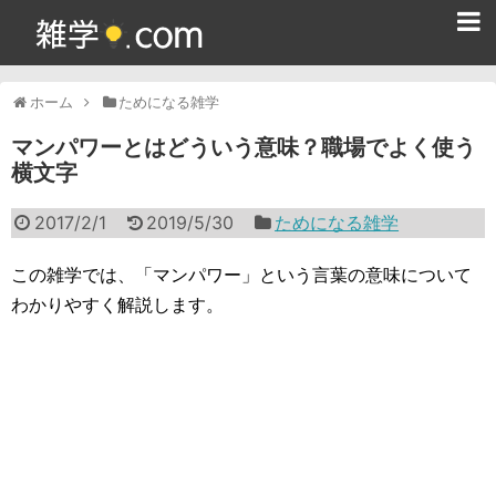
ホーム
ホーム
ためになる雑学
雑学クイズ問題集
マンパワーとはどういう意味？職場でよく使う
横文字
365日雑学カレンダー
2017/2/1
2019/5/30
ためになる雑学
面白い雑学
ためになる雑学
この雑学では、「マンパワー」という言葉の意味について
わかりやすく解説します。
スポーツ雑学
食べ物雑学
動物雑学
歴史雑学