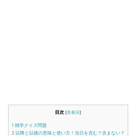
生活雑学
サイト情報
目次
[
非表示
]
1
雑学クイズ問題
2
以降と以後の意味と使い方！当日を含む？含まない？