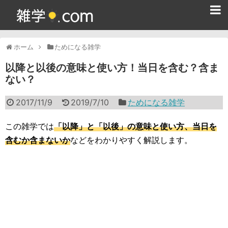
ホーム
ホーム
ためになる雑学
雑学クイズ問題集
以降と以後の意味と使い方！当日を含む？含ま
ない？
365日雑学カレンダー
2017/11/9
2019/7/10
ためになる雑学
面白い雑学
ためになる雑学
この雑学では
「以降」と「以後」の意味と使い方、当日を
含むか含まないか
などをわかりやすく解説します。
スポーツ雑学
食べ物雑学
動物雑学
歴史雑学