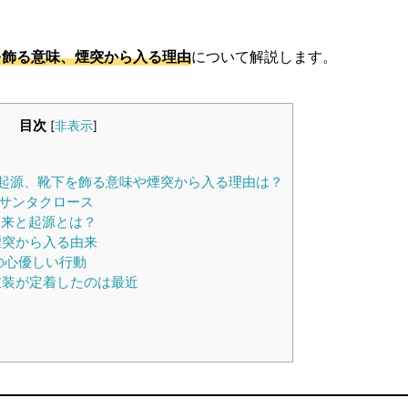
を飾る意味、煙突から入る理由
について解説します。
目次
[
非表示
]
起源、靴下を飾る意味や煙突から入る理由は？
サンタクロース
来と起源とは？
煙突から入る由来
の心優しい行動
衣装が定着したのは最近