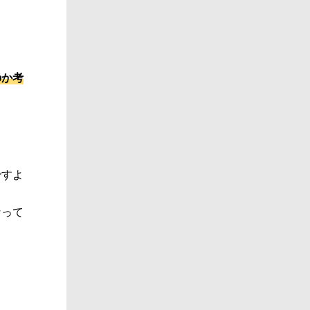
？
のか考
。
ですよ
なって