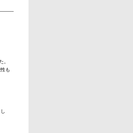
た。
能性も
。
まし