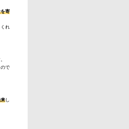
金を寄
てくれ
す。
たので
由来
し