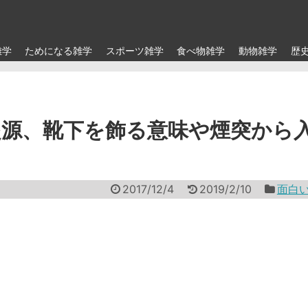
雑学
ためになる雑学
スポーツ雑学
食べ物雑学
動物雑学
歴
源、靴下を飾る意味や煙突から
2017/12/4
2019/2/10
面白