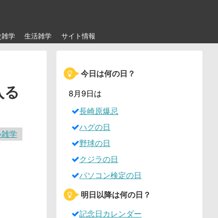
史雑学
生活雑学
サイト情報
今日は何の日？
入る
8月9日は
長崎原爆忌
ハグの日
い雑学
野球の日
クジラの日
パソコン検定の日
明日以降は何の日？
記念日カレンダー