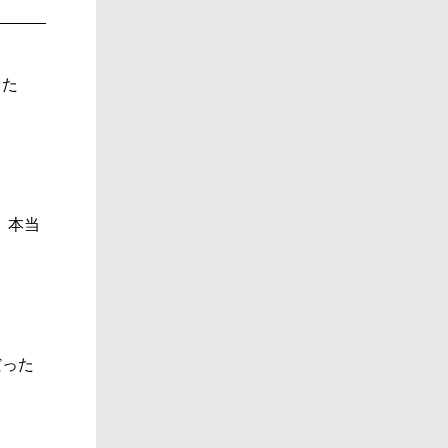
した
が、本当
だった