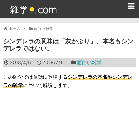
ホーム
ホーム
面白い雑学
雑学クイズ問題集
シンデレラの意味は「灰かぶり」、本名もシン
デレラではない。
365日雑学カレンダー
2018/4/6
2019/7/10
面白い雑学
面白い雑学
ためになる雑学
この雑学では童話に登場する
シンデレラの本名やシンデレ
ラの雑学
について解説します。
スポーツ雑学
食べ物雑学
動物雑学
歴史雑学