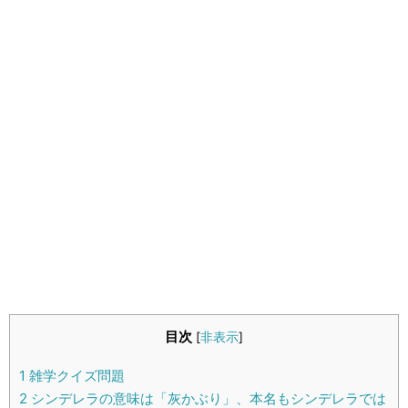
生活雑学
サイト情報
目次
[
非表示
]
1
雑学クイズ問題
2
シンデレラの意味は「灰かぶり」、本名もシンデレラでは