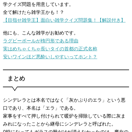
学クイズ問題を用意しています。
全て解けたら雑学王かも！？
【目指せ雑学王】面白い雑学クイズ問題集！【解説付き】
他にも、こんな雑学がお勧めです。
ラグビーボールが楕円形である理由
実はめちゃくちゃ長いタイの首都の正式名称
安いワインほど悪酔いしやすいってホント？
まとめ
シンデレラとは本名ではなく「灰かぶりのエラ」という悪
口であり、本名は「エラ」である。
家事をすべて押し付けられて暖炉を掃除している際に灰ま
みれになったことから継母にシンデレラと呼ばれた。
0時になってもガラスの靴だけが消えなかったのは、魔女の