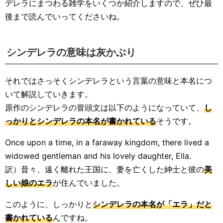
デレラにまつわる雑学をいくつか紹介しますので、ぜひ最
後まで読んでいってくださいね。
シンデレラの意味は灰かぶり
それではさっそくシンデレラという言葉の意味と本名につ
いて解説していきます。
原作のシンデレラの冒頭文は以下のようになっていて、
し
っかりとシンデレラの本名が書かれている
そうです。
Once upon a time, in a faraway kingdom, there lived a
widowed gentleman and his lovely daughter, Ella.
訳）昔々、遠く離れた王国に、妻を亡くした紳士と彼の
美
しい娘のエラ
が住んでいました。
このように、しっかりと
シンデレラの本名が「エラ」だと
書かれている
んですね。