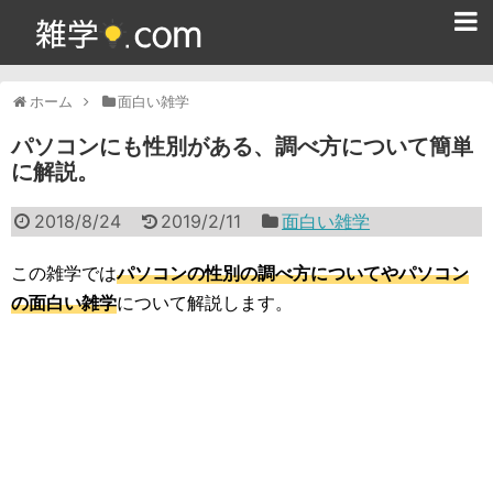
ホーム
ホーム
面白い雑学
雑学クイズ問題集
パソコンにも性別がある、調べ方について簡単
に解説。
365日雑学カレンダー
2018/8/24
2019/2/11
面白い雑学
面白い雑学
ためになる雑学
この雑学では
パソコンの性別の調べ方についてやパソコン
の面白い雑学
について解説します。
スポーツ雑学
食べ物雑学
動物雑学
歴史雑学