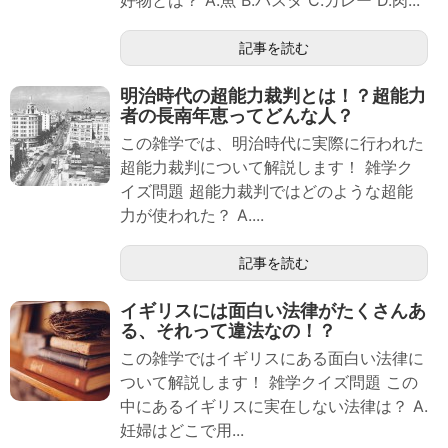
好物とは？ A.魚 B.パスタ C.カレー D.肉...
記事を読む
明治時代の超能力裁判とは！？超能力
者の長南年恵ってどんな人？
この雑学では、明治時代に実際に行われた
超能力裁判について解説します！ 雑学ク
イズ問題 超能力裁判ではどのような超能
力が使われた？ A....
記事を読む
イギリスには面白い法律がたくさんあ
る、それって違法なの！？
この雑学ではイギリスにある面白い法律に
ついて解説します！ 雑学クイズ問題 この
中にあるイギリスに実在しない法律は？ A.
妊婦はどこで用...