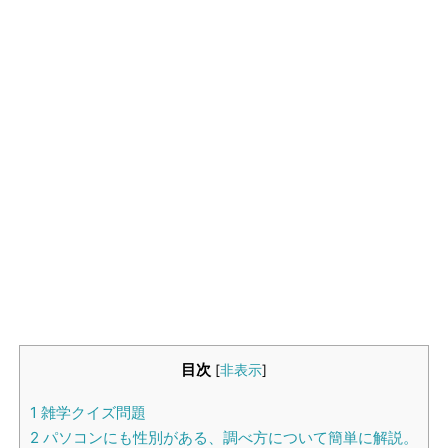
生活雑学
サイト情報
目次
[
非表示
]
1
雑学クイズ問題
2
パソコンにも性別がある、調べ方について簡単に解説。