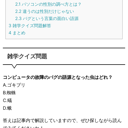
2.1
パソコンの性別の調べ方とは？
2.2
違うのは性別だけじゃない
2.3
バグという言葉の面白い語源
3
雑学クイズ問題解答
4
まとめ
雑学クイズ問題
コンピュータの故障のバグの語源となった虫はどれ？
A.ゴキブリ
B.蜘蛛
C.蟻
D.蛾
答えは記事内で解説していますので、ぜひ探しながら読ん