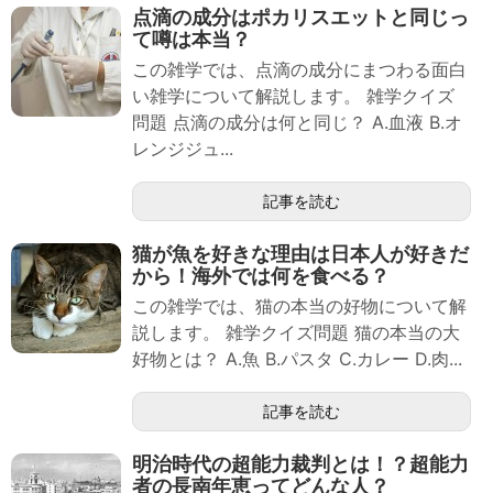
点滴の成分はポカリスエットと同じっ
て噂は本当？
この雑学では、点滴の成分にまつわる面白
い雑学について解説します。 雑学クイズ
問題 点滴の成分は何と同じ？ A.血液 B.オ
レンジジュ...
記事を読む
猫が魚を好きな理由は日本人が好きだ
から！海外では何を食べる？
この雑学では、猫の本当の好物について解
説します。 雑学クイズ問題 猫の本当の大
好物とは？ A.魚 B.パスタ C.カレー D.肉...
記事を読む
明治時代の超能力裁判とは！？超能力
者の長南年恵ってどんな人？