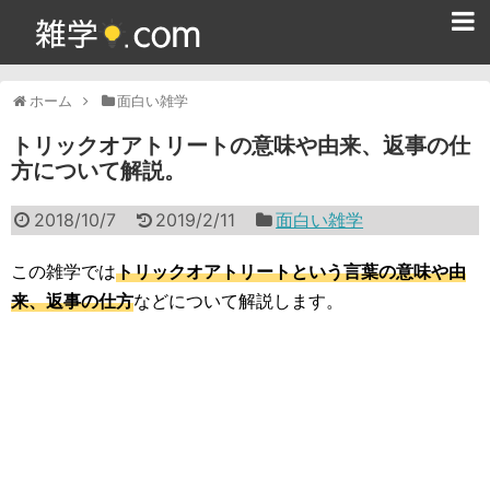
ホーム
ホーム
面白い雑学
雑学クイズ問題集
トリックオアトリートの意味や由来、返事の仕
方について解説。
365日雑学カレンダー
2018/10/7
2019/2/11
面白い雑学
面白い雑学
ためになる雑学
この雑学では
トリックオアトリートという言葉の意味や由
来、返事の仕方
などについて解説します。
スポーツ雑学
食べ物雑学
動物雑学
歴史雑学