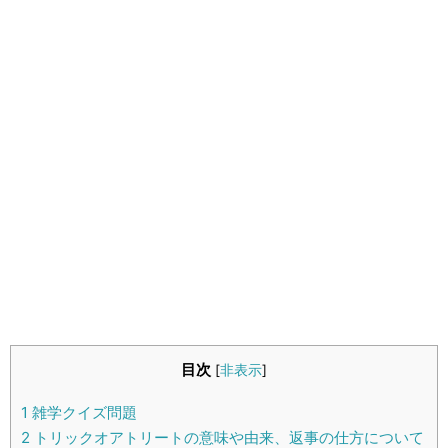
生活雑学
サイト情報
目次
[
非表示
]
1
雑学クイズ問題
2
トリックオアトリートの意味や由来、返事の仕方について