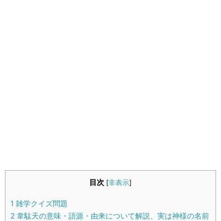
生活雑学
サイト情報
目次
[
非表示
]
1
雑学クイズ問題
2
韋駄天の意味・語源・由来について解説、実は神様の名前