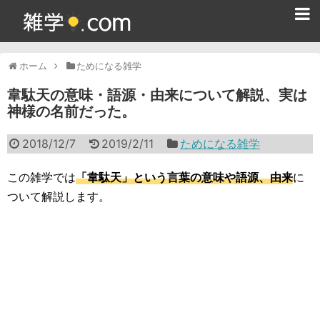
ホーム
ホーム
ためになる雑学
雑学クイズ問題集
韋駄天の意味・語源・由来について解説、実は
神様の名前だった。
365日雑学カレンダー
2018/12/7
2019/2/11
ためになる雑学
面白い雑学
ためになる雑学
この雑学では
「韋駄天」という言葉の意味や語源、由来
に
ついて解説します。
スポーツ雑学
食べ物雑学
動物雑学
歴史雑学