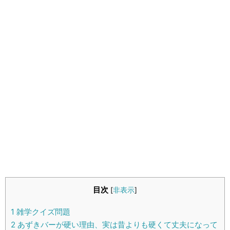
生活雑学
サイト情報
目次
[
非表示
]
1
雑学クイズ問題
2
あずきバーが硬い理由、実は昔よりも硬くて丈夫になって