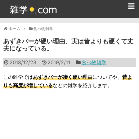
ホーム
ホーム
食べ物雑学
雑学クイズ問題集
あずきバーが硬い理由、実は昔よりも硬くて丈
夫になっている。
365日雑学カレンダー
2018/12/23
2019/2/11
食べ物雑学
面白い雑学
ためになる雑学
この雑学では
あずきバーが凄く硬い理由
についてや、
昔よ
りも高度が増している
などの雑学を紹介します。
スポーツ雑学
食べ物雑学
動物雑学
歴史雑学