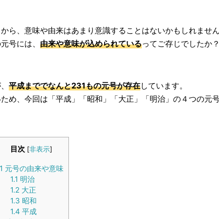
とから、意味や由来はあまり意識することはないかもしれませ
の元号には、
由来や意味が込められている
ってご存じでしたか
が、
平成まででなんと231もの元号が存在
しています。
いため、今回は「平成」「昭和」「大正」「明治」の４つの元
目次
[
非表示
]
1
元号の由来や意味
1.1
明治
1.2
大正
1.3
昭和
1.4
平成