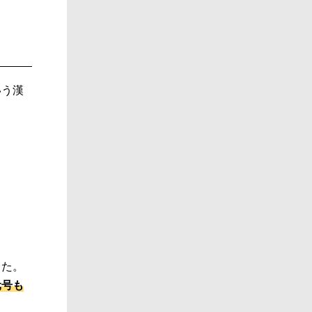
いう漢
した。
元号も