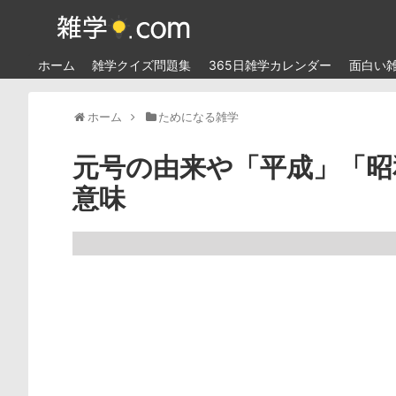
ホーム
雑学クイズ問題集
365日雑学カレンダー
面白い
ホーム
ためになる雑学
元号の由来や「平成」「昭
意味