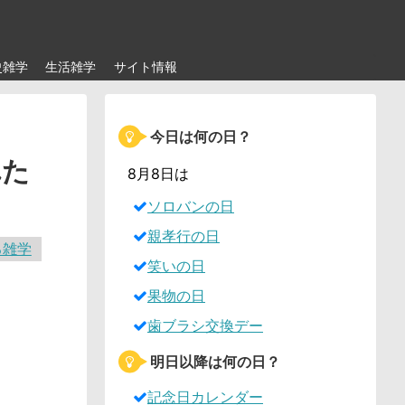
史雑学
生活雑学
サイト情報
今日は何の日？
れた
8月8日は
ソロバンの日
親孝行の日
る雑学
笑いの日
果物の日
歯ブラシ交換デー
明日以降は何の日？
記念日カレンダー