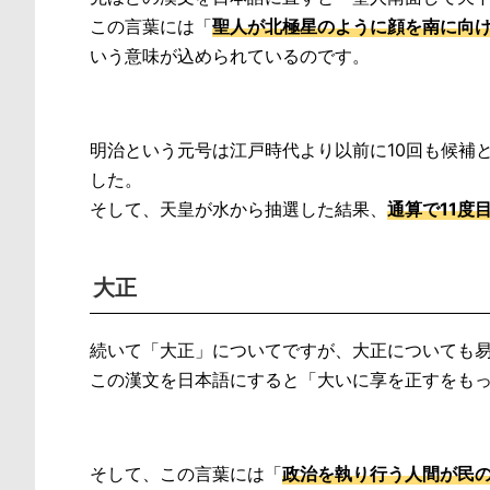
この言葉には「
聖人が北極星のように顔を南に向
いう意味が込められているのです。
明治という元号は江戸時代より以前に10回も候補
した。
そして、天皇が水から抽選した結果、
通算で11度
大正
続いて「大正」についてですが、大正についても
この漢文を日本語にすると「大いに享を正すをも
そして、この言葉には「
政治を執り行う人間が民