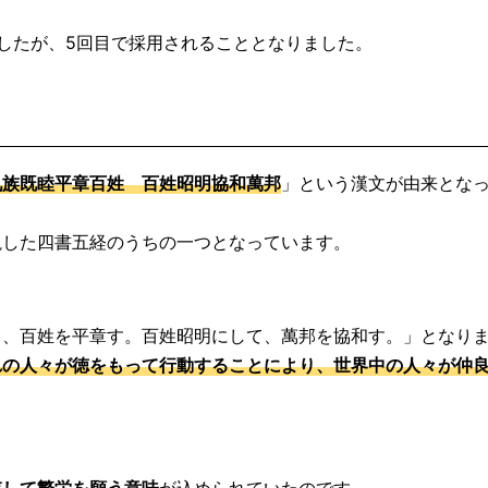
したが、5回目で採用されることとなりました。
九族既睦平章百姓 百姓昭明協和萬邦
」という漢文が由来とな
説した四書五経のうちの一つとなっています。
て、百姓を平章す。百姓昭明にして、萬邦を協和す。」となり
れの人々が徳をもって行動することにより、世界中の人々が仲
存して繁栄を願う意味
が込められていたのです。