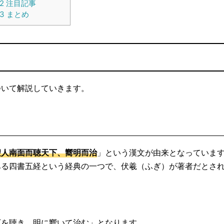
2
注目記事
3
まとめ
ついて解説していきます。
聖人南面而聴天下、嚮明而治
」という漢文が由来となっていま
ある四書五経という経典の一つで、伏羲（ふぎ）が著者だとさ
下を聴き、明に嚮いて治む」となります。