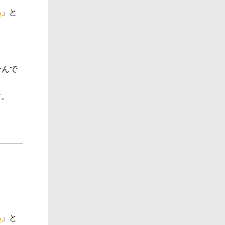
る
」と
せんで
す。
。
る
」と