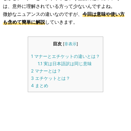
生活雑学
は、意外に理解されている方って少ないんですよね。
微妙なニュアンスの違いなのですが、
今回は意味や使い方
サイト情報
も含めて簡単に解説
していきます。
目次
[
非表示
]
1
マナーとエチケットの違いとは？
1.1
実は日本語訳は同じ意味
2
マナーとは？
3
エチケットとは？
4
まとめ