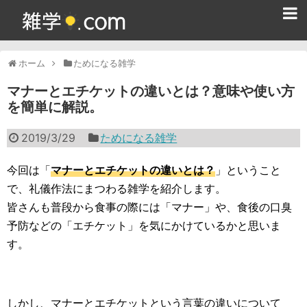
ホーム
ホーム
ためになる雑学
雑学クイズ問題集
マナーとエチケットの違いとは？意味や使い方
を簡単に解説。
365日雑学カレンダー
2019/3/29
ためになる雑学
面白い雑学
ためになる雑学
今回は「
マナーとエチケットの違いとは？
」ということ
で、礼儀作法にまつわる雑学を紹介します。
スポーツ雑学
皆さんも普段から食事の際には「マナー」や、食後の口臭
予防などの「エチケット」を気にかけているかと思いま
食べ物雑学
す。
動物雑学
歴史雑学
しかし、マナーとエチケットという言葉の違いについて