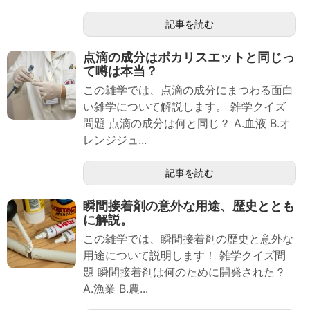
記事を読む
点滴の成分はポカリスエットと同じっ
て噂は本当？
この雑学では、点滴の成分にまつわる面白
い雑学について解説します。 雑学クイズ
問題 点滴の成分は何と同じ？ A.血液 B.オ
レンジジュ...
記事を読む
瞬間接着剤の意外な用途、歴史ととも
に解説。
この雑学では、瞬間接着剤の歴史と意外な
用途について説明します！ 雑学クイズ問
題 瞬間接着剤は何のために開発された？
A.漁業 B.農...