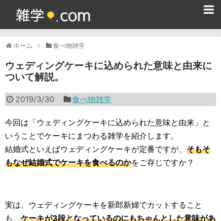
ホーム
ホーム
食べ物雑学
雑学クイズ問題集
ウェディングケーキに込められた意味と由来に
ついて解説。
365日雑学カレンダー
2019/3/30
食べ物雑学
面白い雑学
ためになる雑学
今回は「ウェディングケーキに込められた意味と由来」と
いうことでケーキにまつわる雑学を紹介します。
スポーツ雑学
結婚式といえばウェディングケーキが定番ですが、
そもそ
もなぜ結婚式でケーキを食べるのか
をご存じですか？
食べ物雑学
動物雑学
実は、ウェディングケーキを新郎新婦でカットすること
歴史雑学
も、
ケーキが3段となっているのにもちゃんとした意味があ