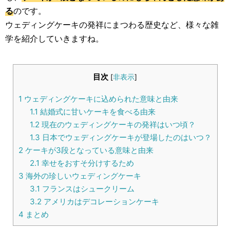
生活雑学
る
のです。
ウェディングケーキの発祥にまつわる歴史など、様々な雑
サイト情報
学を紹介していきますね。
目次
[
非表示
]
1
ウェディングケーキに込められた意味と由来
1.1
結婚式に甘いケーキを食べる由来
1.2
現在のウェディングケーキの発祥はいつ頃？
1.3
日本でウェディングケーキが登場したのはいつ？
2
ケーキが3段となっている意味と由来
2.1
幸せをおすそ分けするため
3
海外の珍しいウェディングケーキ
3.1
フランスはシュークリーム
3.2
アメリカはデコレーションケーキ
4
まとめ