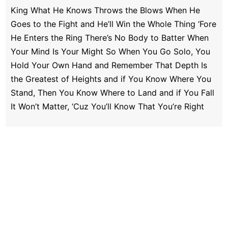
King What He Knows Throws the Blows When He
Goes to the Fight and He’ll Win the Whole Thing ‘Fore
He Enters the Ring There’s No Body to Batter When
Your Mind Is Your Might So When You Go Solo, You
Hold Your Own Hand and Remember That Depth Is
the Greatest of Heights and if You Know Where You
Stand, Then You Know Where to Land and if You Fall
It Won’t Matter, ‘Cuz You’ll Know That You’re Right