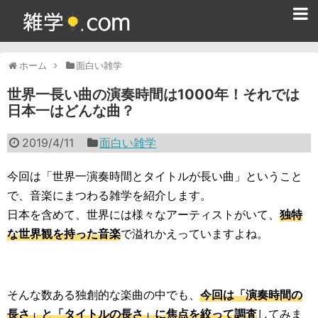
ホーム
ホーム
面白い雑学
雑学クイズ問題集
世界一長い曲の演奏時間は1000年！それでは
日本一はどんな曲？
365日雑学カレンダー
2019/4/11
面白い雑学
面白い雑学
ためになる雑学
今回は「世界一演奏時間とタイトルが長い曲」ということ
で、音楽にまつわる雑学を紹介します。
スポーツ雑学
日本を含めて、世界には様々なアーティストがいて、
独特
な世界観を持った音楽
で溢れかえっていますよね。
食べ物雑学
動物雑学
そんな数ある独創的な楽曲の中でも、
今回は「演奏時間の
歴史雑学
長さ」と「タイトルの長さ」に焦点を絞って調査
してみま