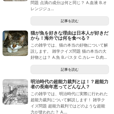
問題 点滴の成分は何と同じ？ A.血液 B.オ
レンジジュ...
記事を読む
猫が魚を好きな理由は日本人が好きだ
から！海外では何を食べる？
この雑学では、猫の本当の好物について解
説します。 雑学クイズ問題 猫の本当の大
好物とは？ A.魚 B.パスタ C.カレー D.肉...
記事を読む
明治時代の超能力裁判とは！？超能力
者の長南年恵ってどんな人？
この雑学では、明治時代に実際に行われた
超能力裁判について解説します！ 雑学ク
イズ問題 超能力裁判ではどのような超能
力が使われた？ A....