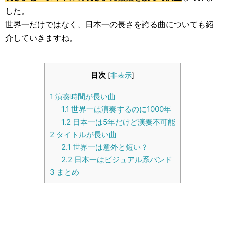
生活雑学
した。
世界一だけではなく、日本一の長さを誇る曲についても紹
サイト情報
介していきますね。
目次
[
非表示
]
1
演奏時間が長い曲
1.1
世界一は演奏するのに1000年
1.2
日本一は5年だけど演奏不可能
2
タイトルが長い曲
2.1
世界一は意外と短い？
2.2
日本一はビジュアル系バンド
3
まとめ