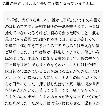
の曲の歌詞よりよほど長い文字数となっていますよね。
『“拝啓、大好きなキミへ。誰かに手紙というものを書く
のは初めてです。最初で最後の手紙を書きます。キミは
覚えていないだろうけど、初めて会った時のこと。涙を
見せながら必死に笑顔を作るキミは、どこか寂しくて、
奇麗で、僕が生きてきたこの世界のものとは思えないほ
ど繊細でした。それは温かい陽射しのような、優しい春
風のような、雨上がりに架かる虹のようで。僕の生きる
真っ暗な世界に温もりと色をくれた。キミに触れた時、
僕は初めて生きていることを感じることができた。だけ
ど。いつしか僕らは大人になり、キミとの日々はいつか
らか日常になった。押し殺したはずの真っ黒な渦が世界
を飲み込んでいく。苦しくて苦しくて、痛くて辛くて。
キミとの思い出が、キミとの日々が色を失っていくのが
ただ怖かった。だから。僕は僕を終わらせる。温もりが