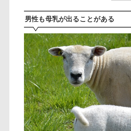
男性も母乳が出ることがある