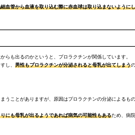
毛細血管から血液を取り込む際に赤血球は取り込まないように
性からも出るのかというと、プロラクチンが関係しています。
ますし、
男性もプロラクチンが分泌されると母乳が出てしまう
しまうことがありますが、原因はプロラクチンの分泌によるも
まりにも母乳が出るようであれば病気の可能性もある
ため、病