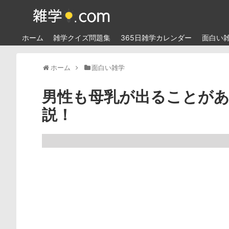
ホーム
雑学クイズ問題集
365日雑学カレンダー
面白い
ホーム
面白い雑学
男性も母乳が出ることが
説！