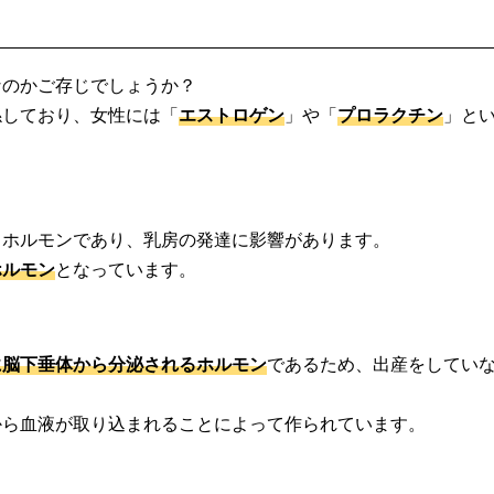
なのかご存じでしょうか？
係しており、女性には「
エストロゲン
」や「
プロラクチン
」と
るホルモンであり、乳房の発達に影響があります。
ホルモン
となっています。
に脳下垂体から分泌されるホルモン
であるため、出産をしてい
から血液が取り込まれることによって作られています。