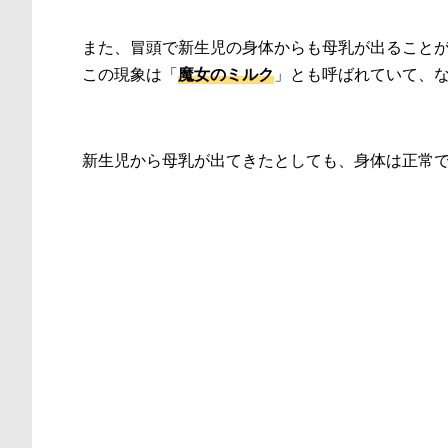
また、冒頭で新生児の身体からも母乳が出ること
この現象は「
魔女のミルク
」とも呼ばれていて、
新生児から母乳が出てきたとしても、身体は正常