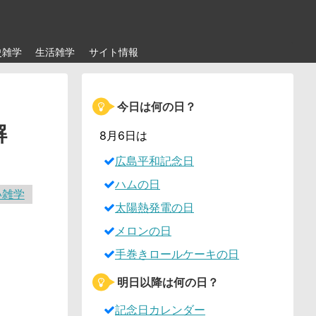
史雑学
生活雑学
サイト情報
今日は何の日？
解
8月6日は
広島平和記念日
ハムの日
い雑学
太陽熱発電の日
メロンの日
手巻きロールケーキの日
明日以降は何の日？
記念日カレンダー