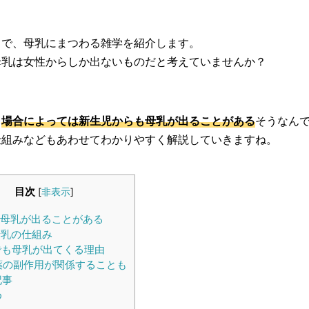
とで、母乳にまつわる雑学を紹介します。
母乳は女性からしか出ないものだと考えていませんか？
、
場合によっては新生児からも母乳が出ることがある
そうなん
仕組みなどもあわせてわかりやすく解説していきますね。
目次
[
非表示
]
母乳が出ることがある
乳の仕組み
も母乳が出てくる理由
薬の副作用が関係することも
記事
め