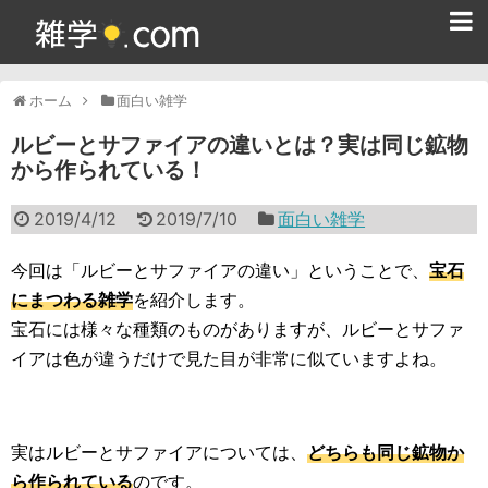
ホーム
ホーム
面白い雑学
雑学クイズ問題集
ルビーとサファイアの違いとは？実は同じ鉱物
から作られている！
365日雑学カレンダー
2019/4/12
2019/7/10
面白い雑学
面白い雑学
ためになる雑学
今回は「ルビーとサファイアの違い」ということで、
宝石
にまつわる雑学
を紹介します。
スポーツ雑学
宝石には様々な種類のものがありますが、ルビーとサファ
イアは色が違うだけで見た目が非常に似ていますよね。
食べ物雑学
動物雑学
実はルビーとサファイアについては、
どちらも同じ鉱物か
歴史雑学
ら作られている
のです。