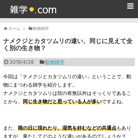
ホーム
ホーム
動物雑学
雑学クイズ問題集
ナメクジとカタツムリの違い、同じに見えて全
く別の生き物？
365日雑学カレンダー
2019/4/28
動物雑学
面白い雑学
ためになる雑学
今回は「ナメクジとカタツムリの違い」ということで、動
物にまつわる雑学を紹介します。
スポーツ雑学
ナメクジとカタツムリは殻の有無以外はそっくりであるこ
とから、
同じ生き物だと思っている人が多い
ですよね。
食べ物雑学
動物雑学
また、
雨の日に現れたり、湿気を好むなどの共通点
もあり
歴史雑学
ますが、果たしてどのような違いがあるのでしょうか？