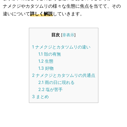
生活雑学
ナメクジやカタツムリの様々な生態に焦点を当てて、その
違いについて
詳しく解説
していきます。
サイト情報
目次
[
非表示
]
1
ナメクジとカタツムリの違い
1.1
殻の有無
1.2
生態
1.3
好物
2
ナメクジとカタツムリの共通点
2.1
雨の日に現れる
2.2
塩が苦手
3
まとめ