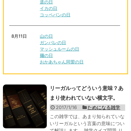
道の日
イカの日
コッペパンの日
8月11日
山の日
ガンバレの日
マッシュルームの日
麺の日
おかあちゃん同盟の日
リーガルってどういう意味？あ
まり使われていない横文字。
2017/1/16
ためになる雑学
この雑学では、あまり知られていな
いリーガルという言葉の意味につい
て解説します。 雑学クイズ問題 リ