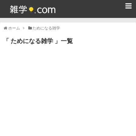
ホーム
ホーム
ためになる雑学
雑学クイズ問題集
ためになる雑学
一覧
365日雑学カレンダー
面白い雑学
ためになる雑学
スポーツ雑学
食べ物雑学
動物雑学
歴史雑学