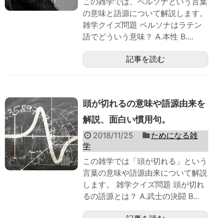
この雑学では、ペルソナという言葉
の意味と語源について解説します。
雑学クイズ問題 ペルソナはラテン
語でどういう意味？ A.本性 B....
記事を読む
頭が切れるの意味や語源由来を
解説、面白い慣用句。
2018/11/25
ためになる雑
学
この雑学では「頭が切れる」という
言葉の意味や語源由来について解説
します。 雑学クイズ問題 頭が切れ
るの語源とは？ A.武士の決闘 B...