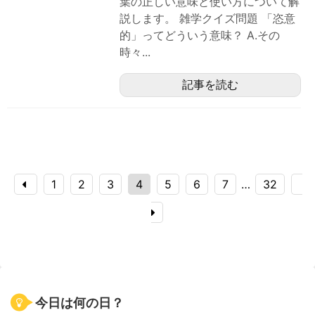
葉の正しい意味と使い方について解
説します。 雑学クイズ問題 「恣意
的」ってどういう意味？ A.その
時々...
記事を読む
1
2
3
4
5
6
7
…
32
今日は何の日？