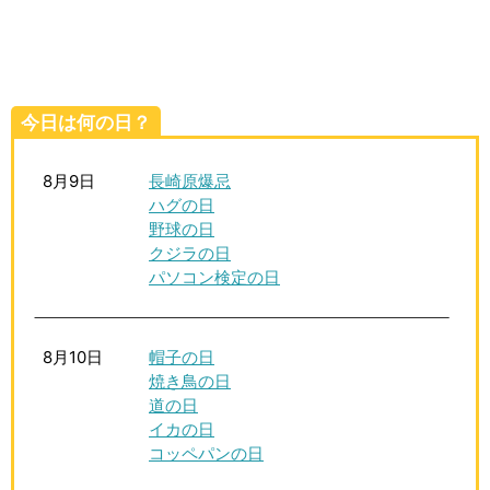
生活雑学
サイト情報
今日は何の日？
8月9日
長崎原爆忌
ハグの日
野球の日
クジラの日
パソコン検定の日
8月10日
帽子の日
焼き鳥の日
道の日
イカの日
コッペパンの日