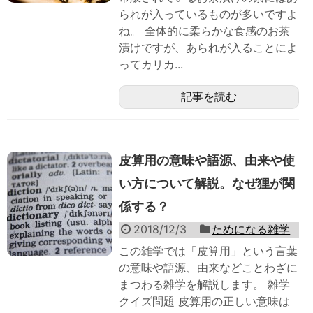
られが入っているものが多いですよ
ね。 全体的に柔らかな食感のお茶
漬けですが、あられが入ることによ
ってカリカ...
記事を読む
皮算用の意味や語源、由来や使
い方について解説。なぜ狸が関
係する？
2018/12/3
ためになる雑学
この雑学では「皮算用」という言葉
の意味や語源、由来などことわざに
まつわる雑学を解説します。 雑学
クイズ問題 皮算用の正しい意味は