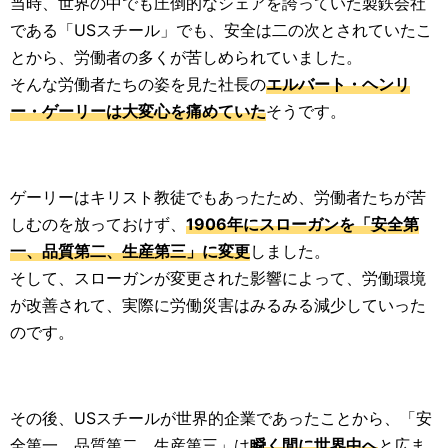
当時、世界の中でも圧倒的なシェアを誇っていた製鉄会社
である「USスチール」でも、安全は二の次とされていたこ
とから、労働者の多くが苦しめられていました。
そんな労働者たちの姿を見た社長の
エルバート・ヘンリ
ー・ゲーリーは大変心を痛めていた
そうです。
ゲーリーはキリスト教徒でもあったため、労働者たちが苦
しむのを放っておけず、
1906年にスローガンを「安全第
一、品質第二、生産第三」に変更
しました。
そして、スローガンが変更された影響によって、労働環境
が改善されて、実際に労働災害はみるみる減少していった
のです。
その後、USスチールが世界的企業であったことから、「安
全第一、品質第二、生産第三」は
瞬く間に世界中へ
と広ま