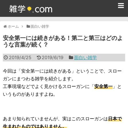
ホーム
ホーム
面白い雑学
雑学クイズ問題集
安全第一には続きがある！第二と第三はどのよ
うな言葉が続く？
365日雑学カレンダー
2019/4/25
2019/6/19
面白い雑学
面白い雑学
ためになる雑学
今回は「安全第一には続きがある」ということで、スロー
ガンにまつわる雑学を紹介します。
スポーツ雑学
工事現場などでよく見かけるスローガンに「
安全第一
」と
いうものがありますよね。
食べ物雑学
動物雑学
あまり知られていませんが、実はこのスローガンは
日本で
歴史雑学
生まれたものではありません。