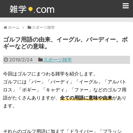
ホーム
ホーム
スポーツ雑学
雑学クイズ問題集
ゴルフ用語の由来、イーグル、バーディー、ボ
ギーなどの意味。
365日雑学カレンダー
2019/2/24
スポーツ雑学
面白い雑学
ためになる雑学
今回はゴルフにまつわる雑学を紹介します。
ゴルフには「パー」「バーディ」「イーグル」「アルバト
スポーツ雑学
ロス」「ボギー」「キャディ」「ファー」などのゴルフ用
語がたくさんありますが、
全ての用語に意味や由来
があり
食べ物雑学
ます。
動物雑学
歴史雑学
それらのゴルフ用語に加えて「ドライバー」「ブラッシ