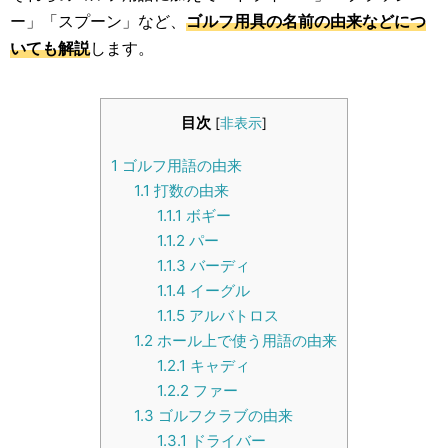
生活雑学
ー」「スプーン」など、
ゴルフ用具の名前の由来などにつ
いても解説
します。
サイト情報
目次
[
非表示
]
1
ゴルフ用語の由来
1.1
打数の由来
1.1.1
ボギー
1.1.2
パー
1.1.3
バーディ
1.1.4
イーグル
1.1.5
アルバトロス
1.2
ホール上で使う用語の由来
1.2.1
キャディ
1.2.2
ファー
1.3
ゴルフクラブの由来
1.3.1
ドライバー