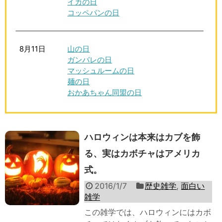
イカの日
コッペパンの日
8月11日
山の日
ガンバレの日
マッシュルームの日
麺の日
おかあちゃん同盟の日
ハロウィンは本来はカブを飾
る、実はカボチャはアメリカ
式。
2016/1/7
歴史雑学
,
面白い
雑学
この雑学では、ハロウィンにはカボ