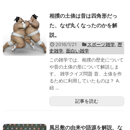
相撲の土俵は昔は四角形だっ
た、なぜ丸くなったのかを解
説。
2016/1/21
スポーツ雑学
,
歴
史雑学
,
面白い雑学
この雑学では、相撲の歴史について
や昔の土俵の形について解説しま
す。 雑学クイズ問題 昔、土俵を作
るために利用していたものは？ A.
紐 ...
記事を読む
風呂敷の由来や語源を解説、な