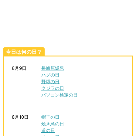
生活雑学
サイト情報
今日は何の日？
8月9日
長崎原爆忌
ハグの日
野球の日
クジラの日
パソコン検定の日
8月10日
帽子の日
焼き鳥の日
道の日