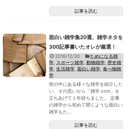
記事を読む
面白い雑学集20選、雑学ネタを
300記事書いたオレが厳選！
2016/12/30
ためになる雑
学
,
スポーツ雑学
,
動物雑学
,
歴史雑
学
,
生活雑学
,
面白い雑学
,
食べ物雑
学
世の中にある様々な雑学を紹介した
い、その思いから「雑学.com」を
立ちあげて１年経ちました。 定番
の雑学から初めて聞くような面白い
雑学もた...
記事を読む