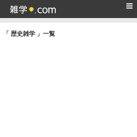
ホーム
歴史雑学
一覧
雑学クイズ問題集
365日雑学カレンダー
面白い雑学
ためになる雑学
スポーツ雑学
食べ物雑学
動物雑学
歴史雑学