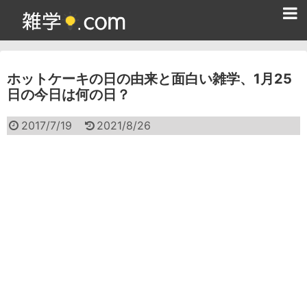
ホーム
ホットケーキの日の由来と面白い雑学、1月25
雑学クイズ問題集
日の今日は何の日？
365日雑学カレンダー
2017/7/19
2021/8/26
面白い雑学
ためになる雑学
スポーツ雑学
食べ物雑学
動物雑学
歴史雑学