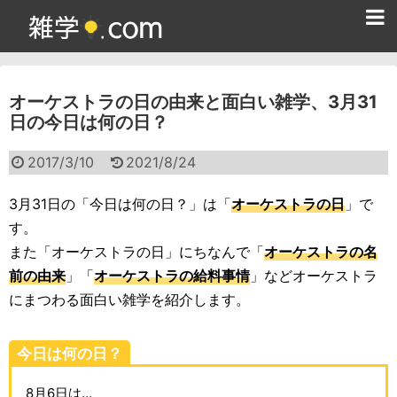
ホーム
オーケストラの日の由来と面白い雑学、3月31
雑学クイズ問題集
日の今日は何の日？
365日雑学カレンダー
2017/3/10
2021/8/24
面白い雑学
3月31日の「今日は何の日？」は「
オーケストラの日
」で
ためになる雑学
す。
また「オーケストラの日」にちなんで「
オーケストラの名
スポーツ雑学
前の由来
」「
オーケストラの給料事情
」などオーケストラ
食べ物雑学
にまつわる面白い雑学を紹介します。
動物雑学
今日は何の日？
歴史雑学
8月6日は…