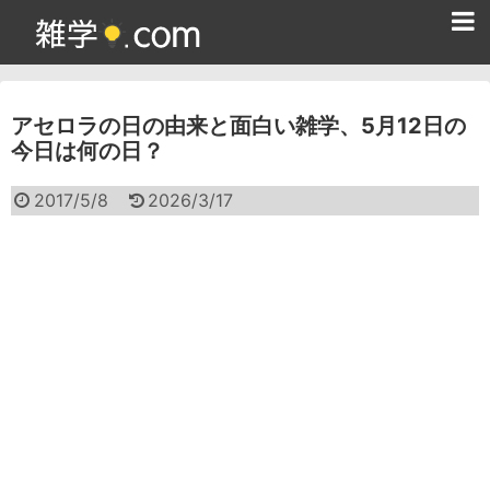
ホーム
アセロラの日の由来と面白い雑学、5月12日の
雑学クイズ問題集
今日は何の日？
365日雑学カレンダー
2017/5/8
2026/3/17
面白い雑学
ためになる雑学
スポーツ雑学
食べ物雑学
動物雑学
歴史雑学