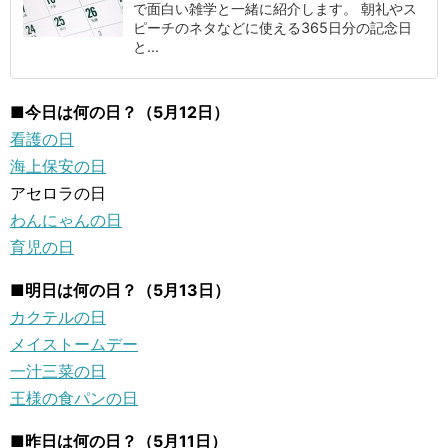
で面白い雑学と一緒に紹介します。 朝礼やス
ピーチのネタなどに使える365日分の記念日
と...
■今日は何の日？（5月12日）
看護の日
海上保安の日
アセロラの日
わんにゃんの日
育児の日
■明日は何の日？（5月13日）
カクテルの日
メイストームデー
一汁三菜の日
王様の食パンの日
■昨日は何の日？（5月11日）