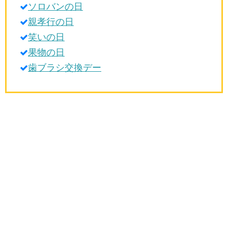
ソロバンの日
生活雑学
親孝行の日
サイト情報
笑いの日
果物の日
歯ブラシ交換デー