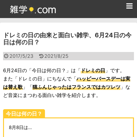
ホーム
ドレミの日の由来と面白い雑学、6月24日の今
雑学クイズ問題集
日は何の日？
365日雑学カレンダー
2017/5/23
2021/8/25
面白い雑学
6月24日の「今日は何の日？」は「
ドレミの日
」です。
ためになる雑学
また「ドレミの日」にちなんで「
ハッピーバースデーは実
は替え歌
」「
猫ふんじゃったはフランスではカツレツ
」な
スポーツ雑学
ど音楽にまつわる面白い雑学を紹介します。
食べ物雑学
今日は何の日？
動物雑学
8月8日は…
歴史雑学