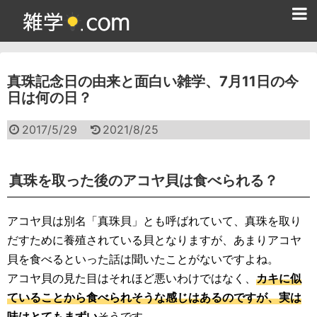
ホーム
真珠記念日の由来と面白い雑学、7月11日の今
雑学クイズ問題集
日は何の日？
365日雑学カレンダー
2017/5/29
2021/8/25
面白い雑学
ためになる雑学
真珠を取った後のアコヤ貝は食べられる？
スポーツ雑学
アコヤ貝は別名「真珠貝」とも呼ばれていて、真珠を取り
食べ物雑学
だすために養殖されている貝となりますが、あまりアコヤ
貝を食べるといった話は聞いたことがないですよね。
動物雑学
アコヤ貝の見た目はそれほど悪いわけではなく、
カキに似
ていることから食べられそうな感じはあるのですが、実は
歴史雑学
味はとてもまずい
そうです。