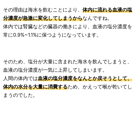
生活雑学
その理由は海水を飲むことにより、
体内に流れる血液の塩
分濃度が急激に変化してしまうから
なんですね。
サイト情報
体内では腎臓などの臓器の働きにより、血液の塩分濃度を
常に0.9%~1.1%に保つようになっています。
そのため、塩分が大量に含まれた海水を飲んでしまうと、
血液の塩分濃度が一気に上昇してしまいます。
人間の体内では
血液の塩分濃度をなんとか戻そうとして、
体内の水分を大量に消費する
ため、かえって喉が乾いてし
まうのでした。