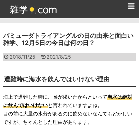
ホーム
バミューダトライアングルの日の由来と面白い
雑学クイズ問題集
雑学、12月5日の今日は何の日？
365日雑学カレンダー
2018/11/25
2021/8/25
面白い雑学
ためになる雑学
遭難時に海水を飲んではいけない理由
スポーツ雑学
海上で遭難した時に、喉が渇いたからといって
海水は絶対
食べ物雑学
に飲んではいけない
と言われていますよね。
目の前に大量の水分があるのに飲めないなんてもどかしい
動物雑学
ですが、ちゃんとした理由があります。
歴史雑学