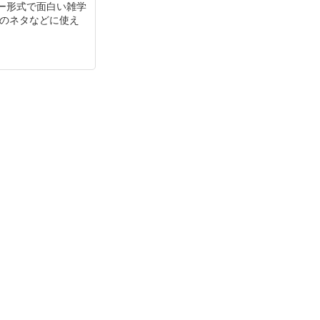
ー形式で面白い雑学
チのネタなどに使え