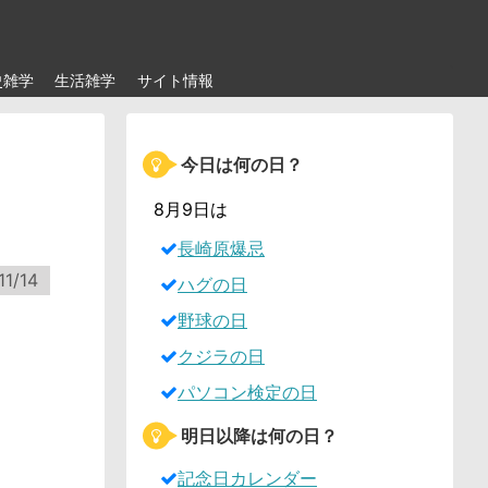
史雑学
生活雑学
サイト情報
今日は何の日？
8月9日は
長崎原爆忌
11/14
ハグの日
野球の日
クジラの日
パソコン検定の日
明日以降は何の日？
記念日カレンダー