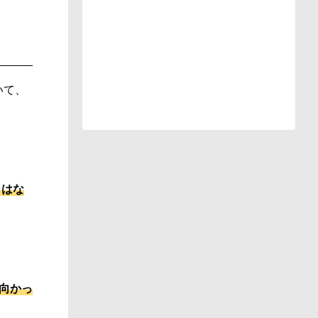
いて、
」はな
向かっ