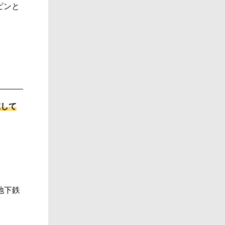
ピンと
在して
地下鉄