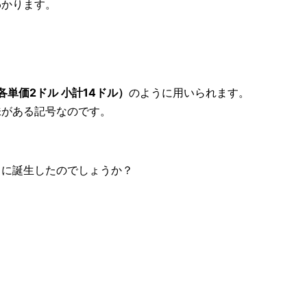
わかります。
個 各単価2ドル 小計14ドル）
のように用いられます。
味がある記号なのです。
うに誕生したのでしょうか？