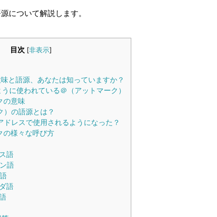
語源について解説します。
目次
[
非表示
]
味と語源、あなたは知っていますか？
ように使われている＠（アットマーク）
クの意味
ク）の語源とは？
アドレスで使用されるようになった？
クの様々な呼び方
ス語
ン語
語
ダ語
語