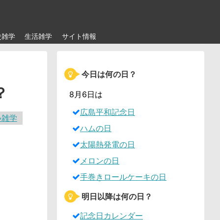
史雑学
生活雑学
サイト情報
今日は何の日？
？
8月6日は
広島平和記念日
い雑学
ハムの日
太陽熱発電の日
メロンの日
手巻きロールケーキの日
明日以降は何の日？
記念日カレンダー