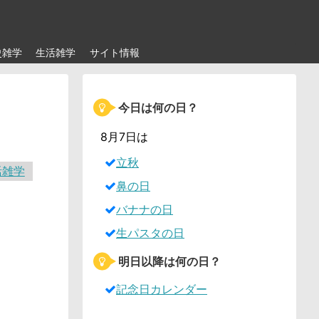
史雑学
生活雑学
サイト情報
今日は何の日？
？
8月7日は
立秋
活雑学
鼻の日
バナナの日
生パスタの日
明日以降は何の日？
記念日カレンダー