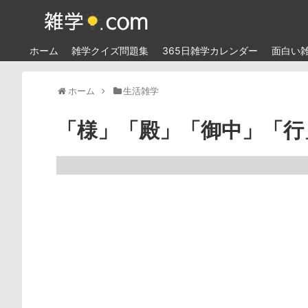
ホーム
雑学クイズ問題集
365日雑学カレンダー
面白い
ホーム
生活雑学
「様」「殿」「御中」「行