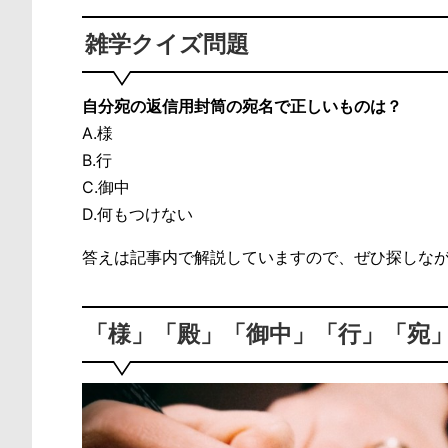
雑学クイズ問題
自分宛の返信用封筒の宛名で正しいものは？
A.様
B.行
C.御中
D.何もつけない
答えは記事内で解説していますので、ぜひ探しな
「様」「殿」「御中」「行」「宛