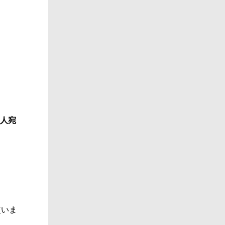
個人宛
。
使いま