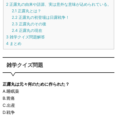
2
正露丸の由来や語源、実は意外な意味が込められている。
2.1
正露丸とは？
2.2
正露丸の初登場は日露戦争！
2.3
正露丸のその後
2.4
正露丸の現在
3
雑学クイズ問題解答
4
まとめ
雑学クイズ問題
正露丸は元々何のために作られた？
A.睡眠薬
B.胃痛
C.出産
D.戦争