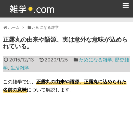
ホーム
ホーム
ためになる雑学
雑学クイズ問題集
正露丸の由来や語源、実は意外な意味が込めら
れている。
365日雑学カレンダー
2015/12/13
2020/1/25
ためになる雑学
,
歴史雑
面白い雑学
学
,
生活雑学
ためになる雑学
この雑学では、
正露丸の由来や語源、正露丸に込められた
スポーツ雑学
名前の意味
について解説します。
食べ物雑学
動物雑学
歴史雑学