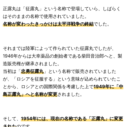
正露丸は「征露丸」という名称で登場していら、しばらく
はそのままの名称で使用されていました。
名称が変わったきっかけは太平洋戦争の終結
でした。
それまでは陸軍によって作られていた征露丸でしたが、
1946年からは大幸薬品の創始者である柴田音治郎へと、製
造販売権が継承されました。
当初は「
忠勇征露丸
」という名称で販売されていました
が、「ロシアを征服する」という意味が込められていたこ
とから、ロシアとの国際関係を考慮した上で
1949年に「中
島正露丸」へと名称が変更
されました。
そして、
1954年には、現在の名称である「正露丸」に変更
された
のです。