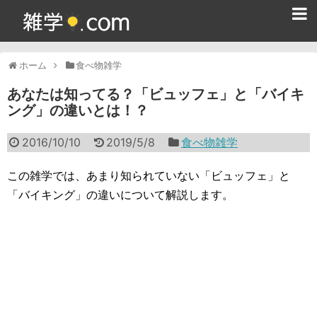
ホーム
ホーム
食べ物雑学
雑学クイズ問題集
あなたは知ってる？「ビュッフェ」と「バイキ
ング」の違いとは！？
365日雑学カレンダー
2016/10/10
2019/5/8
食べ物雑学
面白い雑学
ためになる雑学
この雑学では、あまり知られていない「ビュッフェ」と
「バイキング」の違いについて解説します。
スポーツ雑学
食べ物雑学
動物雑学
歴史雑学