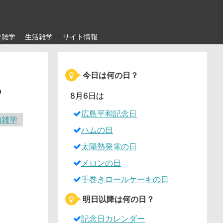
史雑学
生活雑学
サイト情報
今日は何の日？
？
8月6日は
広島平和記念日
物雑学
ハムの日
太陽熱発電の日
メロンの日
手巻きロールケーキの日
明日以降は何の日？
記念日カレンダー