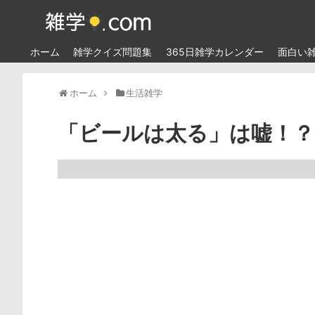
ホーム
雑学クイズ問題集
365日雑学カレンダー
面白い
ホーム
生活雑学
「ビールは太る」は嘘！？