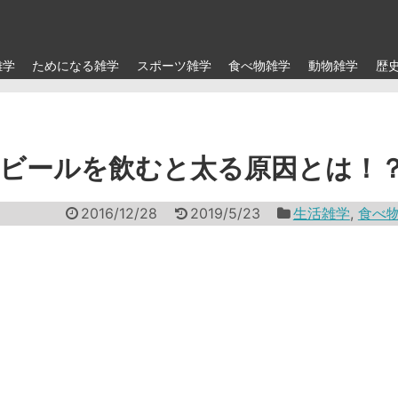
雑学
ためになる雑学
スポーツ雑学
食べ物雑学
動物雑学
歴
ビールを飲むと太る原因とは！
2016/12/28
2019/5/23
生活雑学
,
食べ