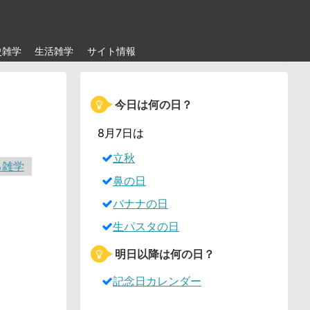
史雑学
生活雑学
サイト情報
今日は何の日？
8月7日は
立秋
る雑学
鼻の日
バナナの日
生パスタの日
明日以降は何の日？
記念日カレンダー