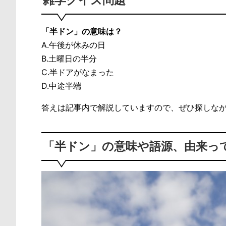
「半ドン」の意味は？
A.午後が休みの日
B.土曜日の半分
C.半ドアがなまった
D.中途半端
答えは記事内で解説していますので、ぜひ探しな
「半ドン」の意味や語源、由来っ