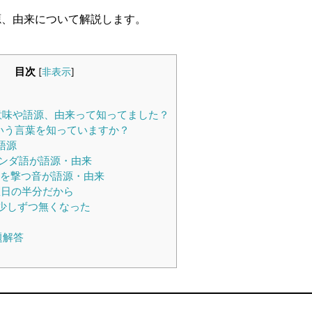
源、由来について解説します。
目次
[
非表示
]
題
意味や語源、由来って知ってました？
いう言葉を知っていますか？
語源
ンダ語が語源・由来
を撃つ音が語源・由来
日の半分だから
少しずつ無くなった
題解答