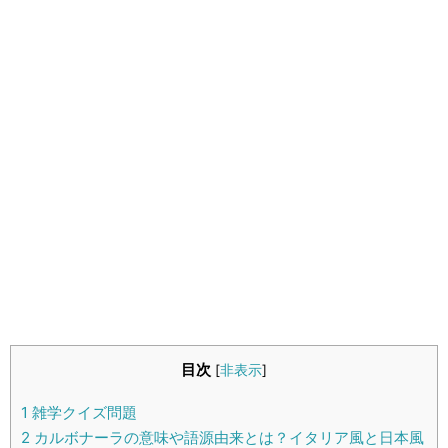
生活雑学
サイト情報
目次
[
非表示
]
1
雑学クイズ問題
2
カルボナーラの意味や語源由来とは？イタリア風と日本風