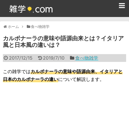
ホーム
ホーム
食べ物雑学
雑学クイズ問題集
カルボナーラの意味や語源由来とは？イタリア
風と日本風の違いは？
365日雑学カレンダー
2017/12/15
2019/7/10
食べ物雑学
面白い雑学
ためになる雑学
この雑学では
カルボナーラの意味や語源由来、イタリアと
日本のカルボナーラの違い
について解説します。
スポーツ雑学
食べ物雑学
動物雑学
歴史雑学