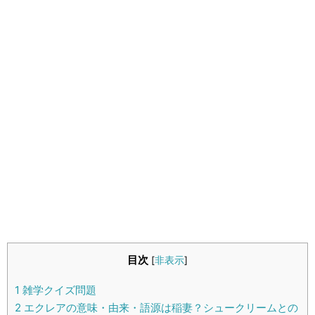
生活雑学
サイト情報
目次
[
非表示
]
1
雑学クイズ問題
2
エクレアの意味・由来・語源は稲妻？シュークリームとの