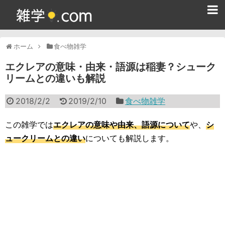
ホーム
ホーム
食べ物雑学
雑学クイズ問題集
エクレアの意味・由来・語源は稲妻？シューク
リームとの違いも解説
365日雑学カレンダー
2018/2/2
2019/2/10
食べ物雑学
面白い雑学
ためになる雑学
この雑学では
エクレアの意味や由来、語源について
や、
シ
ュークリームとの違い
についても解説します。
スポーツ雑学
食べ物雑学
動物雑学
歴史雑学