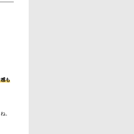
。
食感も
よね。