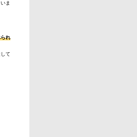
ていま
べられ
透して