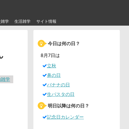
史雑学
生活雑学
サイト情報
今日は何の日？
ん
8月7日は
立秋
鼻の日
物雑学
バナナの日
生パスタの日
明日以降は何の日？
記念日カレンダー