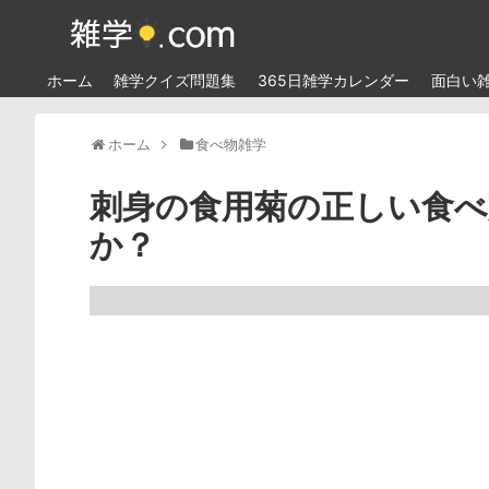
ホーム
雑学クイズ問題集
365日雑学カレンダー
面白い
ホーム
食べ物雑学
刺身の食用菊の正しい食
か？