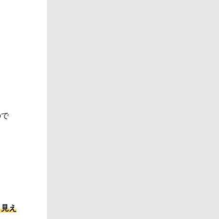
ので
く見え