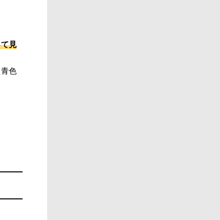
って見
た青色