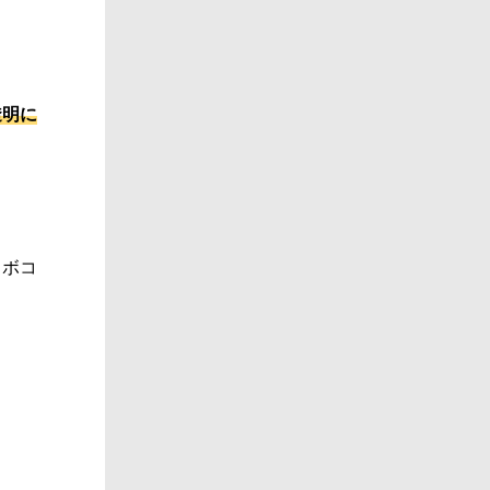
透明に
コボコ