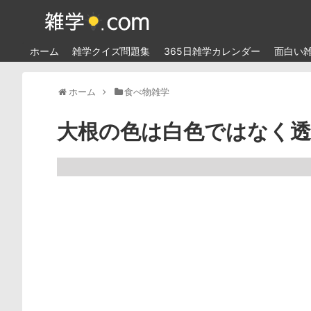
ホーム
雑学クイズ問題集
365日雑学カレンダー
面白い
ホーム
食べ物雑学
大根の色は白色ではなく透