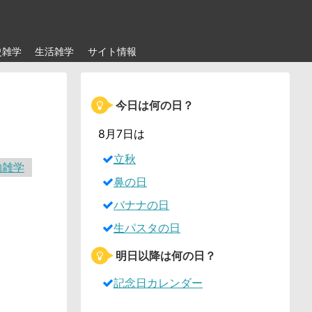
史雑学
生活雑学
サイト情報
今日は何の日？
。
8月7日は
立秋
物雑学
鼻の日
バナナの日
生パスタの日
明日以降は何の日？
記念日カレンダー